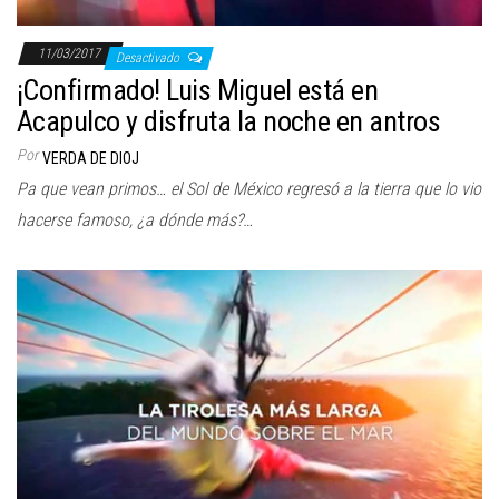
11/03/2017
Desactivado
¡Confirmado! Luis Miguel está en
Acapulco y disfruta la noche en antros
Por
VERDA DE DIOJ
Pa que vean primos… el Sol de México regresó a la tierra que lo vio
hacerse famoso, ¿a dónde más?…