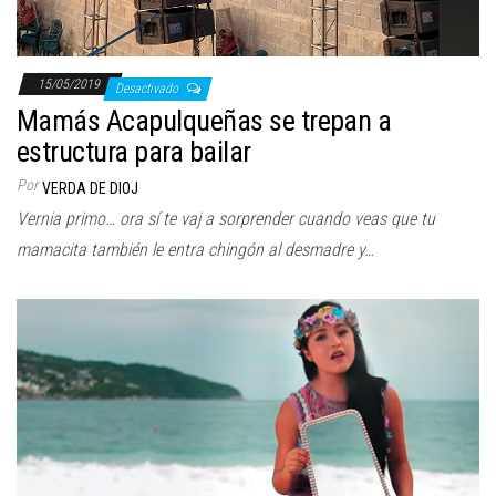
15/05/2019
Desactivado
Mamás Acapulqueñas se trepan a
estructura para bailar
Por
VERDA DE DIOJ
Vernia primo… ora sí te vaj a sorprender cuando veas que tu
mamacita también le entra chingón al desmadre y…