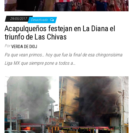
29/05/2017
Desactivado
Acapulqueños festejan en La Diana el
triunfo de Las Chivas
Por
VERDA DE DIOJ
Pa que vean primos… hoy que fue la final de esa chingonsísima
Liga MX que siempre pone a todos a…