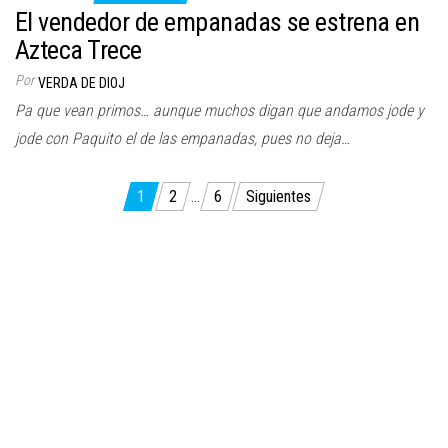
El vendedor de empanadas se estrena en
Azteca Trece
Por
VERDA DE DIOJ
Pa que vean primos… aunque muchos digan que andamos jode y
jode con Paquito el de las empanadas, pues no deja…
Paginación
1
2
…
6
Siguientes
de
entradas