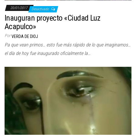
20/01/2017
Desactivado
Inauguran proyecto «Ciudad Luz
Acapulco»
Por
VERDA DE DIOJ
Pa que vean primos… esto fue más rápido de lo que imaginamos…
el día de hoy fue inaugurado oficialmente la…