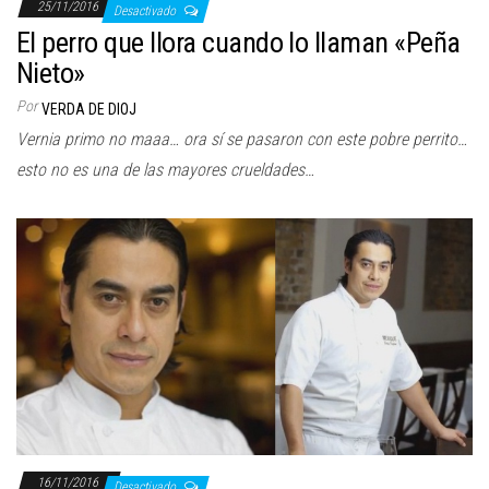
25/11/2016
Desactivado
El perro que llora cuando lo llaman «Peña
Nieto»
Por
VERDA DE DIOJ
Vernia primo no maaa… ora sí se pasaron con este pobre perrito…
esto no es una de las mayores crueldades…
16/11/2016
Desactivado