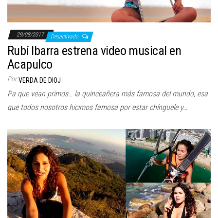
29/08/2017
Desactivado
Rubí Ibarra estrena video musical en
Acapulco
Por
VERDA DE DIOJ
Pa que vean primos… la quinceañera más famosa del mundo, esa
que todos nosotros hicimos famosa por estar chínguele y…