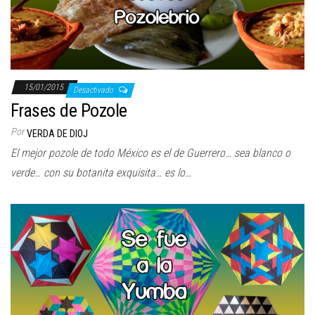
15/01/2015
Desactivado
Frases de Pozole
Por
VERDA DE DIOJ
El mejor pozole de todo México es el de Guerrero… sea blanco o
verde… con su botanita exquisita… es lo…