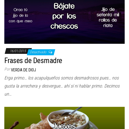
16/01/2015
Desactivado
Frases de Desmadre
Por
VERDA DE DIOJ
Erga primo… los acapulqueños somos desmadrosos pues… nos
gusta la arrechera y desvergue… ahí sí ni hablar primo. Decimos
un…