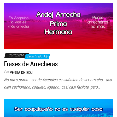
28/10/2014
Desactivado
Frases de Arrecheras
Por
VERDA DE DIOJ
No pues primo… ser de Acapulco es sinónimo de ser arrecho.. aca
bien cachondón, coqueto, ligador… casi casi facilote, pero…