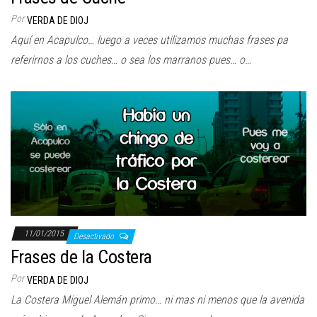
Por
VERDA DE DIOJ
Aquí en Acapulco… luego a veces utilizamos muchas frases pa
referirnos a los cuches… o sea los marranos pues… o…
11/01/2015
Desactivado
Frases de la Costera
Por
VERDA DE DIOJ
La Costera Miguel Alemán primo… ni mas ni menos que la avenida