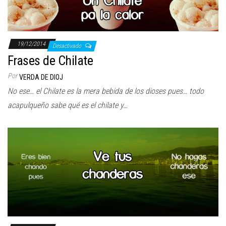
19/12/2014
Desactivado
Frases de Chilate
Por
VERDA DE DIOJ
No ese… el Chilate es la mera bebida de los dioses pues… todo
acapulqueño sabe qué es el chilate y…