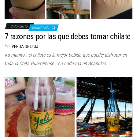
07/07/2015
Desactivado
7 razones por las que debes tomar chilate
Por
VERDA DE DIOJ
Ira manito… el chilate es la mejor bebida que puedej disfrutar en
toda la Cojta Guerrerense… no nada má en Acapulco……