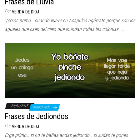
Frases de Lluvia
Por
VERDA DE DIOJ
Versos primo… cuando llueve en Acapulco agárrate porque son los
aguales que caen del cielo que inundan todas las colonias……
20/01/2015
Desactivado
Frases de Jediondos
Por
VERDA DE DIOJ
Erga primo… si no te bañas andas jediondo… si sudas te pones