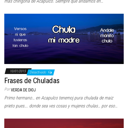
más chingona de Acapulco. Siempre que andamos en…
10/01/2015
Desactivado
Frases de Chuladas
Por
VERDA DE DIOJ
Primo hermano… en Acapulco tenemoj pura chulada de maiz
prieto pues…. donde sea ves cosas y mujeres chulas… por eso…