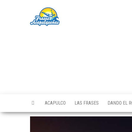
Saltar
al
Frases
Pa los
contenido
Acapulqueños
Acapulqueñas
de Corazón
ACAPULCO
LAS FRASES
DANDO EL R