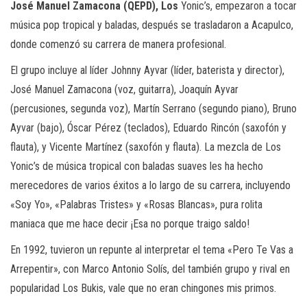
José Manuel Zamacona (QEPD), Los
Yonic’s, empezaron a tocar
música pop tropical y baladas, después se trasladaron a Acapulco,
donde comenzó su carrera de manera profesional.
El grupo incluye al líder Johnny Ayvar (líder, baterista y director),
José Manuel Zamacona (voz, guitarra), Joaquín Ayvar
(percusiones, segunda voz), Martín Serrano (segundo piano), Bruno
Ayvar (bajo), Óscar Pérez (teclados), Eduardo Rincón (saxofón y
flauta), y Vicente Martínez (saxofón y flauta). La mezcla de Los
Yonic’s de música tropical con baladas suaves les ha hecho
merecedores de varios éxitos a lo largo de su carrera, incluyendo
«Soy Yo», «Palabras Tristes» y «Rosas Blancas», pura rolita
maniaca que me hace decir ¡Esa no porque traigo saldo!
En 1992, tuvieron un repunte al interpretar el tema «Pero Te Vas a
Arrepentir», con Marco Antonio Solís, del también grupo y rival en
popularidad Los Bukis, vale que no eran chingones mis primos.