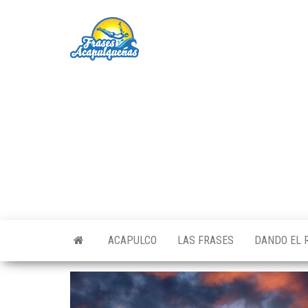
Saltar
al
Frases
Pa los
contenido
Acapulqueños
Acapulqueñas
de Corazón
ACAPULCO
LAS FRASES
DANDO EL 